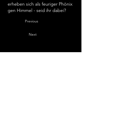
erheben sich als feuriger Phönix
gen Himmel - seid ihr dabei?
Previous
Next