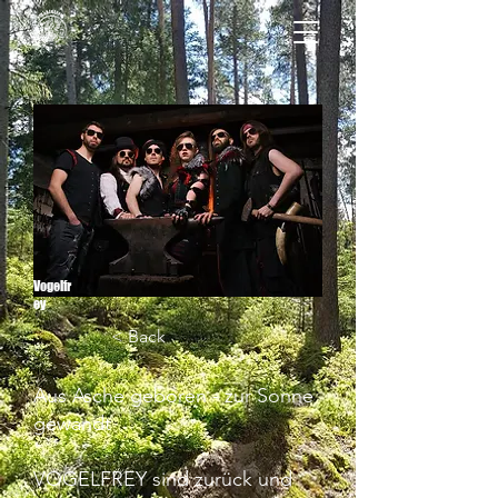
Vogelfr
ey
< Back
Aus Asche geboren - zur Sonne
gewandt
VOGELFREY sind zurück und