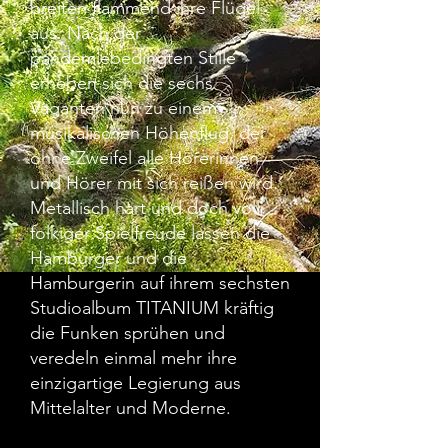
breiten flammend ihre Flügel
aus. Nach der
pandemiebedingten Stille
erheben sich die sechs
Vaganten nun zu einem
musikalischen Höhenflug, der
ohne Zweifel alle Hörerinnen
und Hörer mit sich reißen wird.
Metallisch hart und doch voll
folkiger Spielfreude lassen die
Hamburger und die
Hamburgerin auf ihrem sechsten
Studioalbum TITANIUM kräftig
die Funken sprühen und
veredeln einmal mehr ihre
einzigartige Legierung aus
Mittelalter und Moderne.